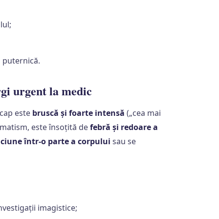
lul;
 puternică.
i urgent la medic
 cap este
bruscă și foarte intensă
(„cea mai
umatism, este însoțită de
febră și redoare a
iciune într-o parte a corpului
sau se
nvestigații imagistice;