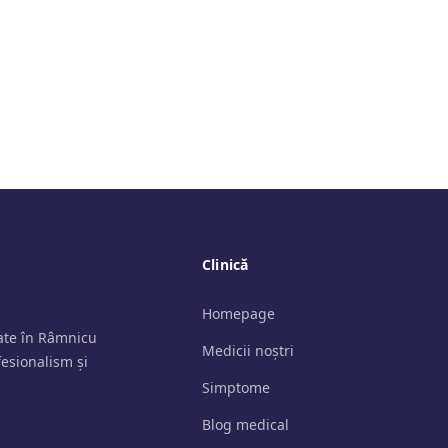
Clinică
Homepage
tate în Râmnicu
Medicii noștri
fesionalism și
Simptome
Blog medical