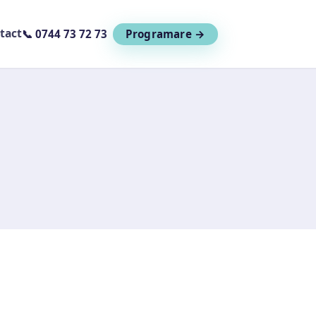
tact
📞 0744 73 72 73
Programare →