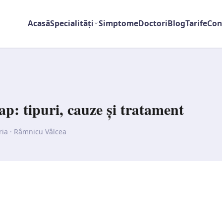
Acasă
Specialități
Simptome
Doctori
Blog
Tarife
Con
ap: tipuri, cauze și tratament
ria · Râmnicu Vâlcea