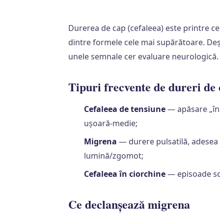
Durerea de cap (cefaleea) este printre c
dintre formele cele mai supărătoare. Deș
unele semnale cer evaluare neurologică. I
Tipuri frecvente de dureri de
Cefaleea de tensiune
— apăsare „în 
ușoară-medie;
Migrena
— durere pulsatilă, adesea p
lumină/zgomot;
Cefaleea în ciorchine
— episoade scur
Ce declanșează migrena