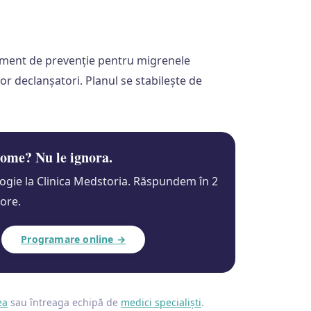
tament de prevenție pentru migrenele
lor declanșatori. Planul se stabilește de
tome? Nu le ignora.
gie la Clinica Medstoria. Răspundem în 2
ore.
Programare online →
ea
sau întreaga echipă de
medici specialiști
.