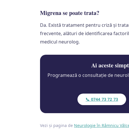
Migrena se poate trata?
Da. Există tratament pentru criză și tra
frecvente, alături de identificarea factori
medicul neurolog.
Ai aceste simp
Programează o consultație de neurolo
📞 0744 73 72 73
Vezi și pagina de
Neurologie în Râmnicu Vâlc