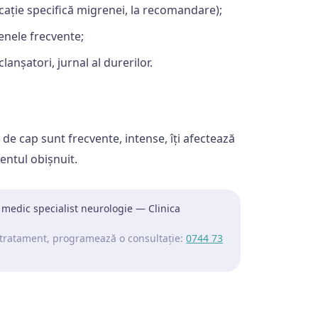
cație specifică migrenei, la recomandare);
nele frecvente;
clanșatori, jurnal al durerilor.
e cap sunt frecvente, intense, îți afectează
entul obișnuit.
, medic specialist neurologie — Clinica
și tratament, programează o consultație:
0744 73