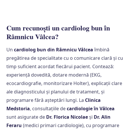
Cum recunoști un cardiolog bun în
Râmnicu Vâlcea?
Un
cardiolog bun din Râmnicu Vâlcea
îmbină
pregătirea de specialitate cu o comunicare clară și cu
timp suficient acordat fiecărui pacient. Contează:
experiență dovedită, dotare modernă (EKG,
ecocardiografie, monitorizare Holter), explicații clare
ale diagnosticului și planului de tratament, și
programare fără așteptări lungi. La
Clinica
Medstoria
, consultațiile de
cardiologie în Vâlcea
sunt asigurate de
Dr. Florica Nicolae
și
Dr. Alin
Feraru
(medici primari cardiologie), cu programare