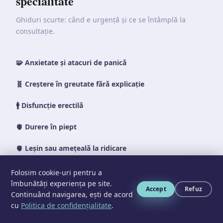
specialitate
Ghiduri scurte: când e urgență și ce se întâmplă la
consultație.
🧩
Anxietate și atacuri de panică
🧬
Creștere în greutate fără explicație
🚹
Disfuncție erectilă
🫀
Durere în piept
🫀
Leșin sau amețeală la ridicare
🫁
Lipsă de aer (dispnee)
📞
Folosim cookie-uri pentru a
îmbunătăți experiența pe site.
Accept
Refuz
💊
Picioare reci și durere la mers
Continuând navigarea, ești de acord
cu
Politica de confidențialitate
.
🦵
Picioare umflate