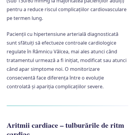
(sub 130/80 mmHg la majoritatea pacienților adulți)
pentru a reduce riscul complicațiilor cardiovasculare
pe termen lung.
Pacienții cu hipertensiune arterială diagnosticată
sunt sfătuiți să efectueze controale cardiologice
regulate în Râmnicu Vâlcea, mai ales atunci când
tratamentul urmează a fi inițiat, modificat sau atunci
când apar simptome noi. O monitorizare
consecventă face diferența între o evoluție
controlată și apariția complicațiilor severe.
Aritmii cardiace – tulburările de ritm
cardiac