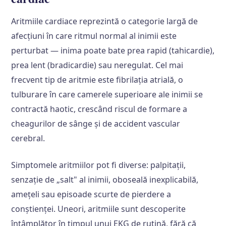
Aritmiile cardiace reprezintă o categorie largă de
afecțiuni în care ritmul normal al inimii este
perturbat — inima poate bate prea rapid (tahicardie),
prea lent (bradicardie) sau neregulat. Cel mai
frecvent tip de aritmie este fibrilația atrială, o
tulburare în care camerele superioare ale inimii se
contractă haotic, crescând riscul de formare a
cheagurilor de sânge și de accident vascular
cerebral.
Simptomele aritmiilor pot fi diverse: palpitații,
senzație de „salt" al inimii, oboseală inexplicabilă,
amețeli sau episoade scurte de pierdere a
conștienței. Uneori, aritmiile sunt descoperite
întâmplător în timpul unui EKG de rutină, fără că