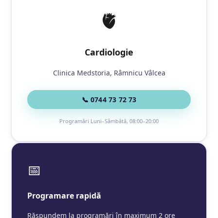
🫀
Cardiologie
Clinica Medstoria, Râmnicu Vâlcea
📞 0744 73 72 73
Programări Luni–Sâmbătă, 08:00–20:00
📅
Programare rapidă
Răspundem la programări în maximum 2 ore