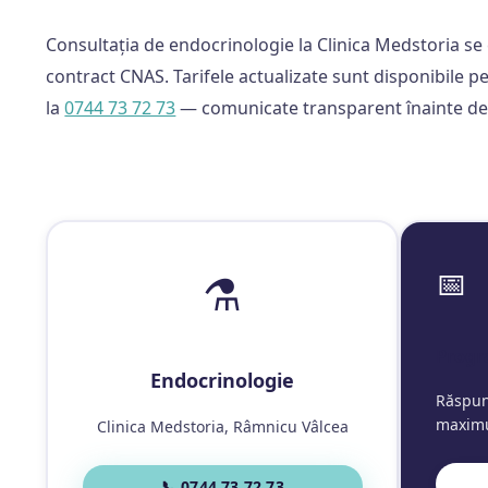
Consultația de endocrinologie la Clinica Medstoria se 
contract CNAS. Tarifele actualizate sunt disponibile p
la
0744 73 72 73
— comunicate transparent înainte de 
📅
⚗️
Progr
Endocrinologie
Răspun
maximu
Clinica Medstoria, Râmnicu Vâlcea
📞 0744 73 72 73