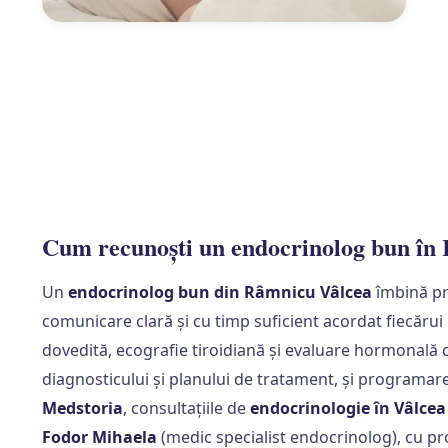
Cum recunoști un endocrinolog bun în
Un
endocrinolog bun din Râmnicu Vâlcea
îmbină pr
comunicare clară și cu timp suficient acordat fiecărui
dovedită, ecografie tiroidiană și evaluare hormonală co
diagnosticului și planului de tratament, și programare
Medstoria
, consultațiile de
endocrinologie în Vâlcea
Fodor Mihaela
(medic specialist endocrinolog), cu p