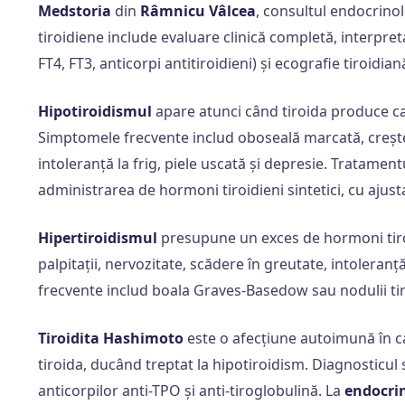
Medstoria
din
Râmnicu Vâlcea
, consultul endocrinol
tiroidiene include evaluare clinică completă, interpr
FT4, FT3, anticorpi antitiroidieni) și ecografie tiroidian
Hipotiroidismul
apare atunci când tiroida produce ca
Simptomele frecvente includ oboseală marcată, creșter
intoleranță la frig, piele uscată și depresie. Tratamen
administrarea de hormoni tiroidieni sintetici, cu ajust
Hipertiroidismul
presupune un exces de hormoni tiroi
palpitații, nervozitate, scădere în greutate, intoleranț
frecvente includ boala Graves-Basedow sau nodulii tir
Tiroidita Hashimoto
este o afecțiune autoimună în c
tiroida, ducând treptat la hipotiroidism. Diagnosticul
anticorpilor anti-TPO și anti-tiroglobulină. La
endocri