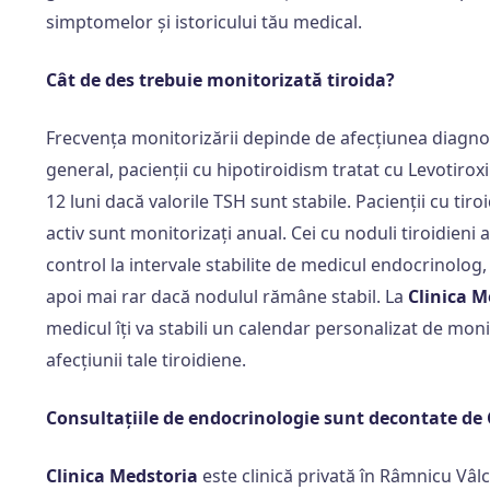
simptomelor și istoricului tău medical.
Cât de des trebuie monitorizată tiroida?
Frecvența monitorizării depinde de afecțiunea diagnost
general, pacienții cu hipotiroidism tratat cu Levotirox
12 luni dacă valorile TSH sunt stabile. Pacienții cu ti
activ sunt monitorizați anual. Cei cu noduli tiroidieni
control la intervale stabilite de medicul endocrinolog, d
apoi mai rar dacă nodulul rămâne stabil. La
Clinica M
medicul îți va stabili un calendar personalizat de moni
afecțiunii tale tiroidiene.
Consultațiile de endocrinologie sunt decontate de
Clinica Medstoria
este clinică privată în Râmnicu Vâl