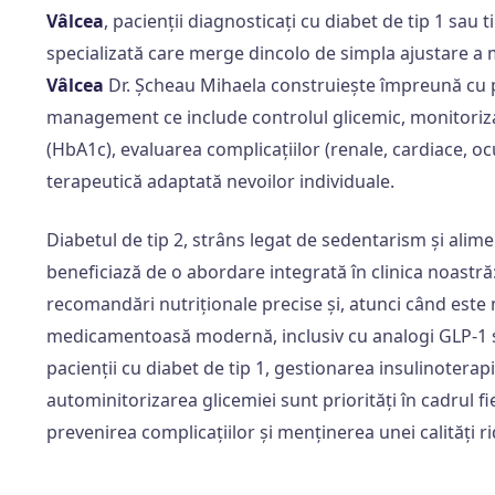
Vâlcea
, pacienții diagnosticați cu diabet de tip 1 sau 
specializată care merge dincolo de simpla ajustare a 
Vâlcea
Dr. Șcheau Mihaela construiește împreună cu 
management ce include controlul glicemic, monitoriz
(HbA1c), evaluarea complicațiilor (renale, cardiace, oc
terapeutică adaptată nevoilor individuale.
Diabetul de tip 2, strâns legat de sedentarism și alime
beneficiază de o abordare integrată în clinica noastră: 
recomandări nutriționale precise și, atunci când este 
medicamentoasă modernă, inclusiv cu analogi GLP-1 s
pacienții cu diabet de tip 1, gestionarea insulinoterap
autominitorizarea glicemiei sunt priorități în cadrul fi
prevenirea complicațiilor și menținerea unei calități ri