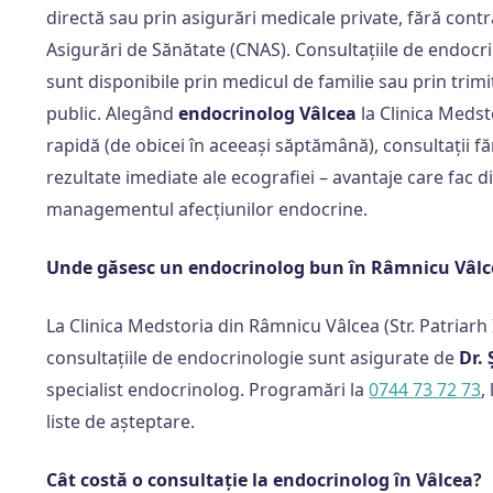
directă sau prin asigurări medicale private, fără cont
Asigurări de Sănătate (CNAS). Consultațiile de endoc
sunt disponibile prin medicul de familie sau prin trimite
public. Alegând
endocrinolog Vâlcea
la Clinica Medst
rapidă (de obicei în aceeași săptămână), consultații 
rezultate imediate ale ecografiei – avantaje care fac di
managementul afecțiunilor endocrine.
Unde găsesc un endocrinolog bun în Râmnicu Vâlc
La Clinica Medstoria din Râmnicu Vâlcea (Str. Patriarh 
consultațiile de endocrinologie sunt asigurate de
Dr.
specialist endocrinolog. Programări la
0744 73 72 73
,
liste de așteptare.
Cât costă o consultație la endocrinolog în Vâlcea?