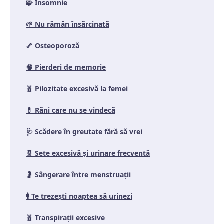
🧩
Insomnie
🌱
Nu rămân însărcinată
🦴
Osteoporoză
🧠
Pierderi de memorie
🧬
Pilozitate excesivă la femei
💊
Răni care nu se vindecă
🩺
Scădere în greutate fără să vrei
🧬
Sete excesivă și urinare frecventă
🤰
Sângerare între menstruații
🚹
Te trezești noaptea să urinezi
🧬
Transpirații excesive