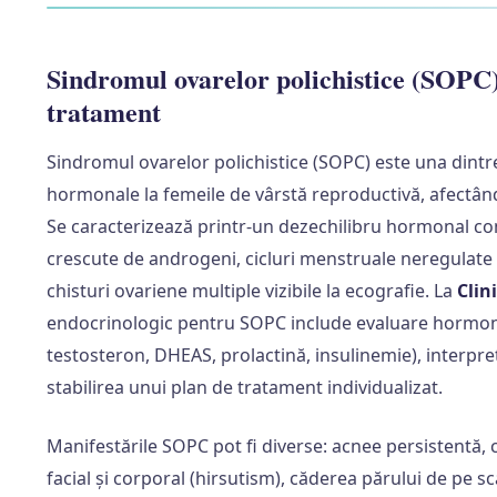
Sindromul ovarelor polichistice (SOPC) 
tratament
Sindromul ovarelor polichistice (SOPC) este una dintr
hormonale la femeile de vârstă reproductivă, afectând
Se caracterizează printr-un dezechilibru hormonal com
crescute de androgeni, cicluri menstruale neregulate
chisturi ovariene multiple vizibile la ecografie. La
Clin
endocrinologic pentru SOPC include evaluare hormon
testosteron, DHEAS, prolactină, insulinemie), interpre
stabilirea unui plan de tratament individualizat.
Manifestările SOPC pot fi diverse: acnee persistentă, 
facial și corporal (hirsutism), căderea părului de pe s