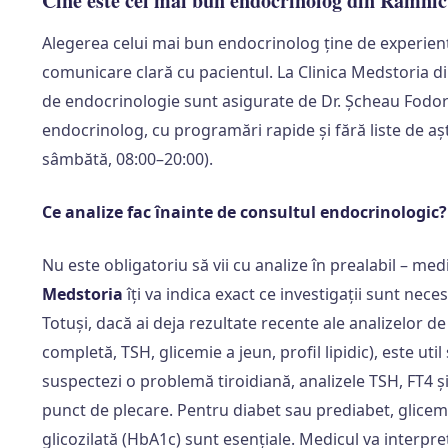
Cine este cel mai bun endocrinolog din Râmni
Alegerea celui mai bun endocrinolog ține de experiență
comunicare clară cu pacientul. La Clinica Medstoria di
de endocrinologie sunt asigurate de Dr. Șcheau Fodor
endocrinolog, cu programări rapide și fără liste de așt
sâmbătă, 08:00–20:00).
Ce analize fac înainte de consultul endocrinologic?
Nu este obligatoriu să vii cu analize în prealabil – me
Medstoria
îți va indica exact ce investigații sunt neces
Totuși, dacă ai deja rezultate recente ale analizelo
completă, TSH, glicemie a jeun, profil lipidic), este util
suspectezi o problemă tiroidiană, analizele TSH, FT4 ș
punct de plecare. Pentru diabet sau prediabet, glice
glicozilată (HbA1c) sunt esențiale. Medicul va interpre