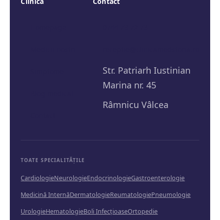
Clinică
Contact
Homepage
0744 73 72 73
Medicii noștri
receptie@clinicamedstoria.ro
Str. Patriarh Iustinian
Simptome
Marina nr. 45
Blog medical
Râmnicu Vâlcea
Contact
TOATE SPECIALITĂȚILE
Cardiologie
Neurologie
Endocrinologie
Gastroenterologie
Medicină Internă
Dermatologie
Reumatologie
Pneumologie
Urologie
Hematologie
Boli Infecțioase
Ortopedie