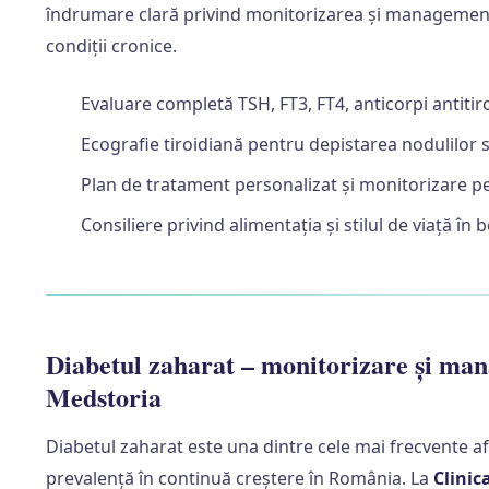
îndrumare clară privind monitorizarea și management
condiții cronice.
Evaluare completă TSH, FT3, FT4, anticorpi antitir
Ecografie tiroidiană pentru depistarea nodulilor 
Plan de tratament personalizat și monitorizare p
Consiliere privind alimentația și stilul de viață în b
Diabetul zaharat – monitorizare și man
Medstoria
Diabetul zaharat este una dintre cele mai frecvente a
prevalență în continuă creștere în România. La
Clinic