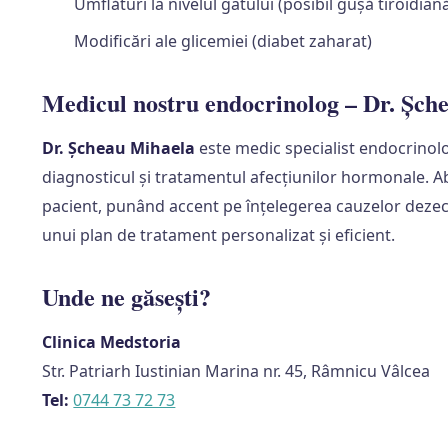
Umflături la nivelul gâtului (posibil gușă tiroidian
Modificări ale glicemiei (diabet zaharat)
Medicul nostru endocrinolog – Dr. Șch
Dr. Șcheau Mihaela
este medic specialist endocrinolo
diagnosticul și tratamentul afecțiunilor hormonale. 
pacient, punând accent pe înțelegerea cauzelor dezech
unui plan de tratament personalizat și eficient.
Unde ne găsești?
Clinica Medstoria
Str. Patriarh Iustinian Marina nr. 45, Râmnicu Vâlcea
Tel:
0744 73 72 73