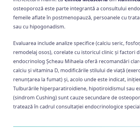
osteoporoză este parte integrantă a consultului endoc
femeile aflate în postmenopauză, persoanele cu trata
sau cu hipogonadism.
Evaluarea include analize specifice (calciu seric, fosfo
remodelaj osos), corelate cu istoricul clinic și factori d
endocrinolog Șcheau Mihaela oferă recomandări clar
calciu și vitamina D, modificările stilului de viață (exer
renunțarea la fumat) și, acolo unde este indicat, iniți
Tulburările hiperparatiroidiene, hipotiroidismul sau 
(sindrom Cushing) sunt cauze secundare de osteoporo
tratează în cadrul consultației endocrinologice special