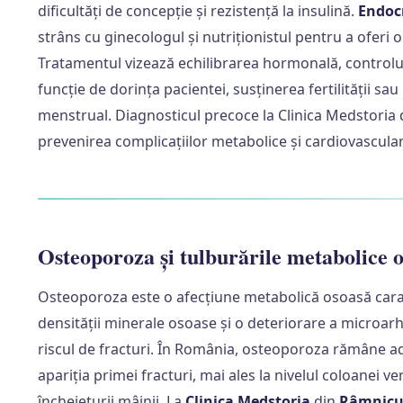
dificultăți de concepție și rezistență la insulină.
Endoc
strâns cu ginecologul și nutriționistul pentru a oferi 
Tratamentul vizează echilibrarea hormonală, controlul 
funcție de dorința pacientei, susținerea fertilității sau
menstrual. Diagnosticul precoce la Clinica Medstoria
prevenirea complicațiilor metabolice și cardiovascula
Osteoporoza și tulburările metabolice 
Osteoporoza este o afecțiune metabolică osoasă carac
densității minerale osoase și o deteriorare a microarhi
riscul de fracturi. În România, osteoporoza rămâne a
apariția primei fracturi, mai ales la nivelul coloanei ve
încheieturii mâinii. La
Clinica Medstoria
din
Râmnicu