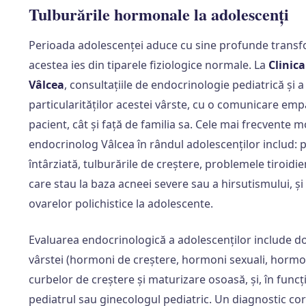
Tulburările hormonale la adolescenți
Perioada adolescenței aduce cu sine profunde transf
acestea ies din tiparele fiziologice normale. La
Clinic
Vâlcea
, consultațiile de endocrinologie pediatrică și
particularităților acestei vârste, cu o comunicare emp
pacient, cât și față de familia sa. Cele mai frecvente 
endocrinolog Vâlcea în rândul adolescenților includ:
întârziată, tulburările de creștere, problemele tiroid
care stau la baza acneei severe sau a hirsutismului, 
ovarelor polichistice la adolescente.
Evaluarea endocrinologică a adolescenților include 
vârstei (hormoni de creștere, hormoni sexuali, hormoni
curbelor de creștere și maturizare osoasă, și, în func
pediatrul sau ginecologul pediatric. Un diagnostic co