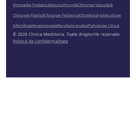
Ortopedie Pediatrică
Neurochirurgie
Chirurgie Vasculară
Chirurgie Plastică
Chirurgie Pediatrică
Obstetrică-Ginecologie
Infertilitate
Kinetoterapie
Recoltare Analize
Psihologie Clinică
© 2026 Clinica Medstoria. Toate drepturile rezervate.
Politică de confidențialitate