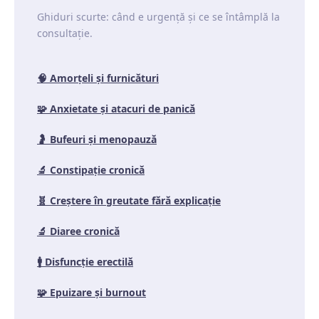
Ghiduri scurte: când e urgență și ce se întâmplă la
consultație.
🧠
Amorțeli și furnicături
🧩
Anxietate și atacuri de panică
🤰
Bufeuri și menopauză
🔬
Constipație cronică
🧬
Creștere în greutate fără explicație
🔬
Diaree cronică
🚹
Disfuncție erectilă
🧩
Epuizare și burnout