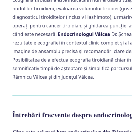
Ecografia tiroidiană este indicată în numeroase situaț
nodulilor tiroidieni, evaluarea volumului tiroidei (gus
diagnosticul tiroiditelor (inclusiv Hashimoto), urmări
operați pentru cancer tiroidian, și ghidarea puncției a
când este necesară.
Endocrinologul Vâlcea
Dr. Șchea
rezultatele ecografiei în contextul clinic complet și a
imagine de ansamblu precisă și recomandări clare des
Posibilitatea de a efectua ecografia tiroidiană chiar î
semnificativ timpii de așteptare și simplifică parcursu
Râmnicu Vâlcea și din județul Vâlcea.
Întrebări frecvente despre endocrinolo