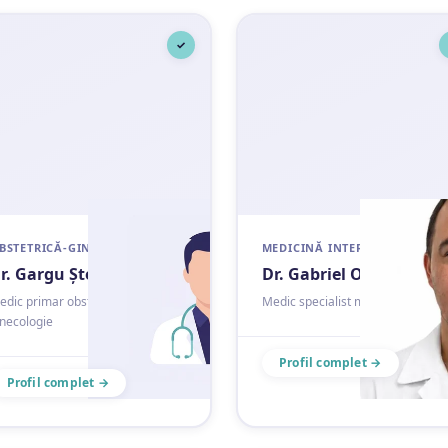
✓
BSTETRICĂ-GINECOLOGIE
MEDICINĂ INTERNĂ
r. Gargu Ștefan
Dr. Gabriel Onescu
edic primar obstetrică-
Medic specialist medicină internă
inecologie
Profil complet →
Profil complet →