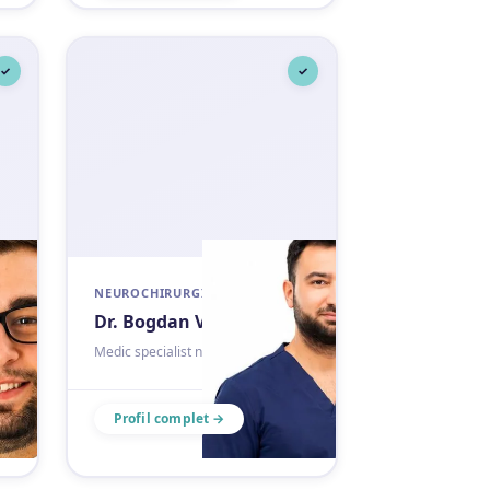
✓
✓
NEUROCHIRURGIE
Dr. Bogdan Voinea
e
Medic specialist neurochirurgie
Profil complet →