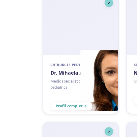
✓
CHIRURGIE PEDIATRICĂ
K
Dr. Mihaela Atudorei
N
Medic specialist chirurgie
K
pediatrică
Profil complet →
✓