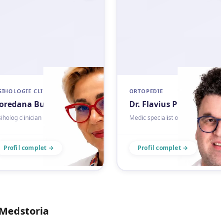
SIHOLOGIE CLINICĂ
ORTOPEDIE
oredana Bucur
Dr. Flavius Purcel
iholog clinician
Medic specialist ortopedie
Profil complet →
Profil complet →
 Medstoria