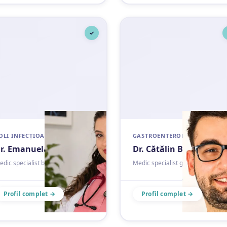
✓
OLI INFECȚIOASE
GASTROENTEROLOGIE
r. Emanuela Popa
Dr. Cătălin Borcoși
dic specialist boli infecțioase
Medic specialist gastroenterologi
Profil complet →
Profil complet →