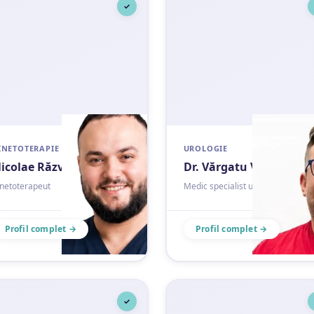
✓
INETOTERAPIE
UROLOGIE
icolae Răzvan
Dr. Vărgatu Valentin
inetoterapeut
Medic specialist urologie
Profil complet →
Profil complet →
✓