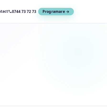
tact
0744 73 72 73
Programare →