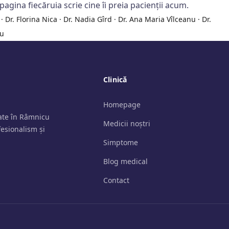
pagina fiecăruia scrie cine îi preia pacienții acum.
·
Dr. Florina Nica
·
Dr. Nadia Gîrd
·
Dr. Ana Maria Vîlceanu
·
Dr.
ru
Clinică
Homepage
tate în Râmnicu
Medicii noștri
fesionalism și
Simptome
Blog medical
Contact