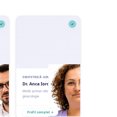
✓
✓
OBSTETRICĂ-GINECOLOGIE
Dr. Anca Iordache
Medic primar obstetrică-
ginecologie
Profil complet →