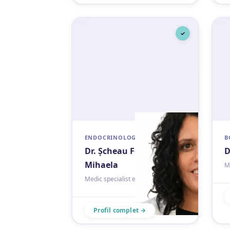
✓
ENDOCRINOLOGIE
B
Dr. Șcheau Fodor
D
Mihaela
Me
Medic specialist endocrinologie
Profil complet →