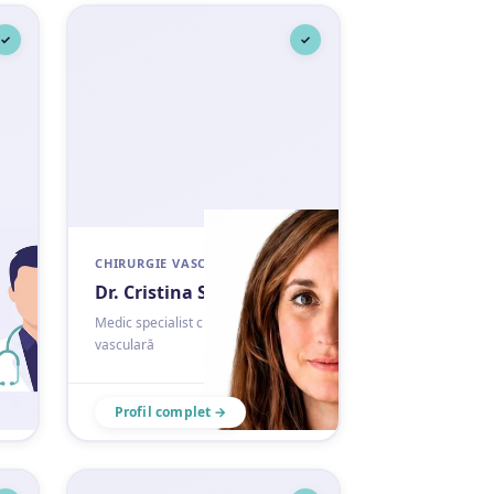
✓
✓
CHIRURGIE VASCULARĂ
Dr. Cristina Stoica
ă
Medic specialist chirurgie
vasculară
Profil complet →