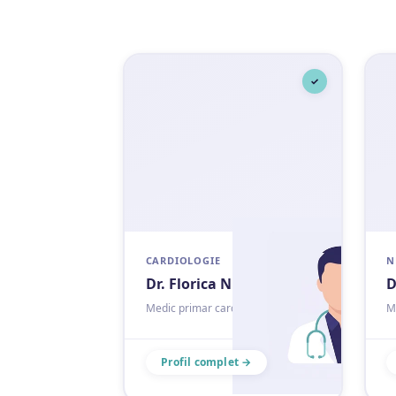
✓
CARDIOLOGIE
N
Dr. Florica Nicolae
D
Medic primar cardiologie
M
Profil complet →