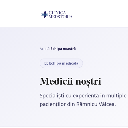
Acasă
›
Echipa noastră
👨‍⚕️ Echipa medicală
Medicii noștri
Specialiști cu experiență în multipl
pacienților din Râmnicu Vâlcea.