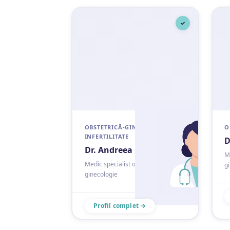
✓
OBSTETRICĂ-GINECOLOGIE &
O
INFERTILITATE
D
Dr. Andreea Cotuna
M
Medic specialist obstetrică-
g
ginecologie
Profil complet →