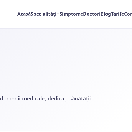
Acasă
Specialități
Simptome
Doctori
Blog
Tarife
Con
e domenii medicale, dedicați sănătății