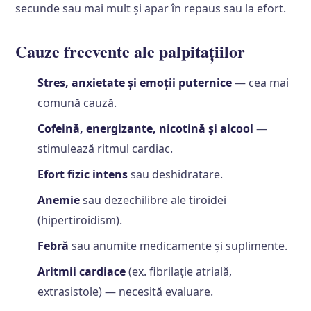
secunde sau mai mult și apar în repaus sau la efort.
Cauze frecvente ale palpitațiilor
Stres, anxietate și emoții puternice
— cea mai
comună cauză.
Cofeină, energizante, nicotină și alcool
—
stimulează ritmul cardiac.
Efort fizic intens
sau deshidratare.
Anemie
sau dezechilibre ale tiroidei
(hipertiroidism).
Febră
sau anumite medicamente și suplimente.
Aritmii cardiace
(ex. fibrilație atrială,
extrasistole) — necesită evaluare.