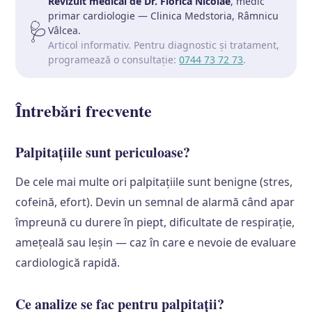
Revizuit medical de Dr. Florica Nicolae
, medic
primar cardiologie — Clinica Medstoria, Râmnicu
🩺
Vâlcea.
Articol informativ. Pentru diagnostic și tratament,
programează o consultație:
0744 73 72 73
.
Întrebări frecvente
Palpitațiile sunt periculoase?
De cele mai multe ori palpitațiile sunt benigne (stres,
cofeină, efort). Devin un semnal de alarmă când apar
împreună cu durere în piept, dificultate de respirație,
amețeală sau leșin — caz în care e nevoie de evaluare
cardiologică rapidă.
Ce analize se fac pentru palpitații?