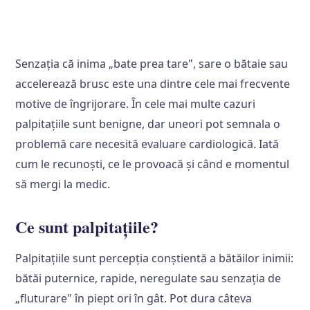
Senzația că inima „bate prea tare", sare o bătaie sau
accelerează brusc este una dintre cele mai frecvente
motive de îngrijorare. În cele mai multe cazuri
palpitațiile sunt benigne, dar uneori pot semnala o
problemă care necesită evaluare cardiologică. Iată
cum le recunoști, ce le provoacă și când e momentul
să mergi la medic.
Ce sunt palpitațiile?
Palpitațiile sunt percepția conștientă a bătăilor inimii:
bătăi puternice, rapide, neregulate sau senzația de
„fluturare" în piept ori în gât. Pot dura câteva