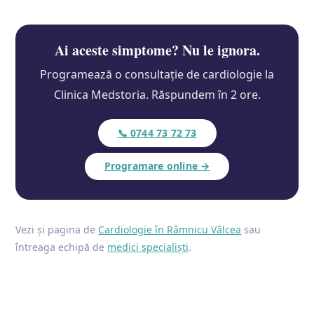
Ai aceste simptome? Nu le ignora.
Programează o consultație de cardiologie la
Clinica Medstoria. Răspundem în 2 ore.
📞 0744 73 72 73
Programare online →
Vezi și pagina de
Cardiologie în Râmnicu Vâlcea
sau
întreaga echipă de
medici specialiști
.