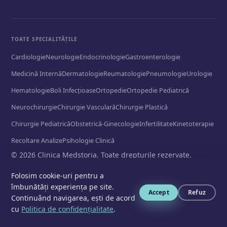
TOATE SPECIALITĂȚILE
Cardiologie
Neurologie
Endocrinologie
Gastroenterologie
Medicină Internă
Dermatologie
Reumatologie
Pneumologie
Urologie
Hematologie
Boli Infecțioase
Ortopedie
Ortopedie Pediatrică
Neurochirurgie
Chirurgie Vasculară
Chirurgie Plastică
Chirurgie Pediatrică
Obstetrică-Ginecologie
Infertilitate
Kinetoterapie
Recoltare Analize
Psihologie Clinică
© 2026 Clinica Medstoria. Toate drepturile rezervate.
Politică de confidențialitate
Folosim cookie-uri pentru a
îmbunătăți experiența pe site.
📞
Accept
Refuz
Continuând navigarea, ești de acord
cu
Politica de confidențialitate
.