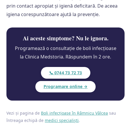
prin contact apropiat și igienă deficitară. De aceea
igiena corespunzătoare ajută la prevenție.
Ai aceste simptome? Nu le ignora.
Programează o consultație de boli infecțioase
la Clinica Medstoria. Răspundem în 2 ore.
📞 0744 73 72 73
Programare online →
Vezi și pagina de
Boli infecțioase în Râmnicu Vâlcea
sau
întreaga echipă de
medici specialiști
.