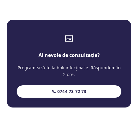
📅
Ai nevoie de consultație?
Programează-te la boli infecțioase. Răspundem în
2 ore.
📞 0744 73 72 73