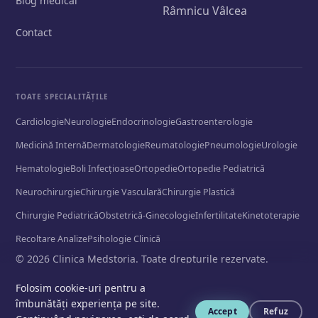
Blog medical
Râmnicu Vâlcea
Contact
TOATE SPECIALITĂȚILE
Cardiologie
Neurologie
Endocrinologie
Gastroenterologie
Medicină Internă
Dermatologie
Reumatologie
Pneumologie
Urologie
Hematologie
Boli Infecțioase
Ortopedie
Ortopedie Pediatrică
Neurochirurgie
Chirurgie Vasculară
Chirurgie Plastică
Chirurgie Pediatrică
Obstetrică-Ginecologie
Infertilitate
Kinetoterapie
Recoltare Analize
Psihologie Clinică
© 2026 Clinica Medstoria. Toate drepturile rezervate.
Politică de confidențialitate
Folosim cookie-uri pentru a
îmbunătăți experiența pe site.
📞
Accept
Refuz