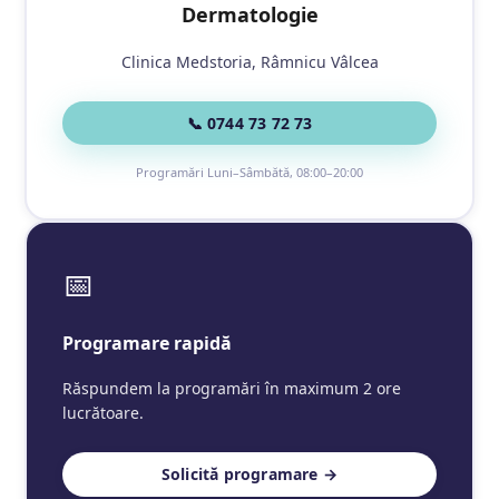
Dermatologie
Clinica Medstoria, Râmnicu Vâlcea
📞 0744 73 72 73
Programări Luni–Sâmbătă, 08:00–20:00
📅
Programare rapidă
Răspundem la programări în maximum 2 ore
lucrătoare.
Solicită programare →