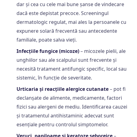
dar și cea cu cele mai bune șanse de vindecare
dacă este depistat precoce. Screeningul
dermatologic regulat, mai ales la persoanele cu
expunere solară frecventă sau antecedente
familiale, poate salva vieți.
Infecțiile fungice (micoze)
– micozele pielii, ale
unghiilor sau ale scalpului sunt frecvente și
necesită tratament antifungic specific, local sau
sistemic, în funcție de severitate.
Urticaria și reacțiile alergice cutanate
– pot fi
declanșate de alimente, medicamente, factori
fizici sau alergeni de mediu. Identificarea cauzei
și tratamentul antihistaminic adecvat sunt
esențiale pentru controlul simptomelor.
Veruci, papiloame și keratoze seboreice
–