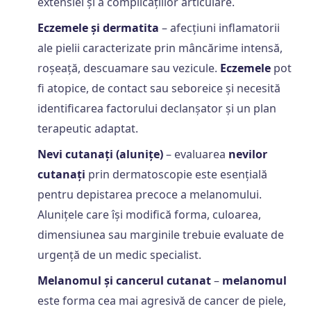
extensiei și a complicațiilor articulare.
Eczemele și dermatita
– afecțiuni inflamatorii
ale pielii caracterizate prin mâncărime intensă,
roșeață, descuamare sau vezicule.
Eczemele
pot
fi atopice, de contact sau seboreice și necesită
identificarea factorului declanșator și un plan
terapeutic adaptat.
Nevi cutanați (alunițe)
– evaluarea
nevilor
cutanați
prin dermatoscopie este esențială
pentru depistarea precoce a melanomului.
Alunițele care își modifică forma, culoarea,
dimensiunea sau marginile trebuie evaluate de
urgență de un medic specialist.
Melanomul și cancerul cutanat
–
melanomul
este forma cea mai agresivă de cancer de piele,