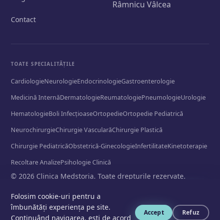
Râmnicu Vâlcea
Contact
TOATE SPECIALITĂȚILE
Cardiologie
Neurologie
Endocrinologie
Gastroenterologie
Medicină Internă
Dermatologie
Reumatologie
Pneumologie
Urologie
Hematologie
Boli Infecțioase
Ortopedie
Ortopedie Pediatrică
Neurochirurgie
Chirurgie Vasculară
Chirurgie Plastică
Chirurgie Pediatrică
Obstetrică-Ginecologie
Infertilitate
Kinetoterapie
Recoltare Analize
Psihologie Clinică
© 2026 Clinica Medstoria. Toate drepturile rezervate.
Politică de confidențialitate
📞
Folosim cookie-uri pentru a
îmbunătăți experiența pe site.
Accept
Refuz
Continuând navigarea, ești de acord