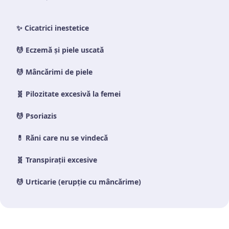
✨
Cicatrici inestetice
💆
Eczemă și piele uscată
💆
Mâncărimi de piele
🧬
Pilozitate excesivă la femei
💆
Psoriazis
💊
Răni care nu se vindecă
🧬
Transpirații excesive
💆
Urticarie (erupție cu mâncărime)