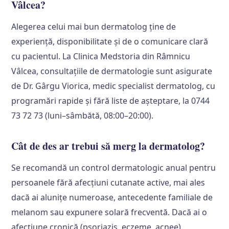
Vâlcea?
Alegerea celui mai bun dermatolog ține de
experiență, disponibilitate și de o comunicare clară
cu pacientul. La Clinica Medstoria din Râmnicu
Vâlcea, consultațiile de dermatologie sunt asigurate
de Dr. Gârgu Viorica, medic specialist dermatolog, cu
programări rapide și fără liste de așteptare, la 0744
73 72 73 (luni–sâmbătă, 08:00–20:00).
Cât de des ar trebui să merg la dermatolog?
Se recomandă un control dermatologic anual pentru
persoanele fără afecțiuni cutanate active, mai ales
dacă ai alunițe numeroase, antecedente familiale de
melanom sau expunere solară frecventă. Dacă ai o
afecțiune cronică (psoriazis, eczeme, acnee),