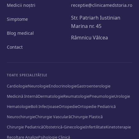
Medicii noștri
receptie@clinicamedstoria.ro
Str. Patriarh Iustinian
Simptome
Marina nr. 45
Blog medical
Râmnicu Vâlcea
Contact
TOATE SPECIALITĂȚILE
Cardiologie
Neurologie
Endocrinologie
Gastroenterologie
Medicină Internă
Dermatologie
Reumatologie
Pneumologie
Urologie
Hematologie
Boli Infecțioase
Ortopedie
Ortopedie Pediatrică
Neurochirurgie
Chirurgie Vasculară
Chirurgie Plastică
Chirurgie Pediatrică
Obstetrică-Ginecologie
Infertilitate
Kinetoterapie
Recoltare Analize
Psihologie Clinică