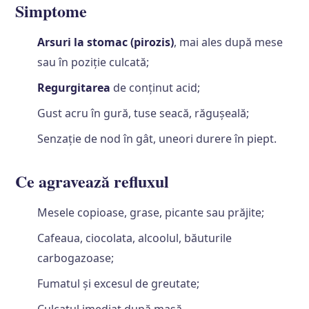
Simptome
Arsuri la stomac (pirozis)
, mai ales după mese
sau în poziție culcată;
Regurgitarea
de conținut acid;
Gust acru în gură, tuse seacă, răgușeală;
Senzație de nod în gât, uneori durere în piept.
Ce agravează refluxul
Mesele copioase, grase, picante sau prăjite;
Cafeaua, ciocolata, alcoolul, băuturile
carbogazoase;
Fumatul și excesul de greutate;