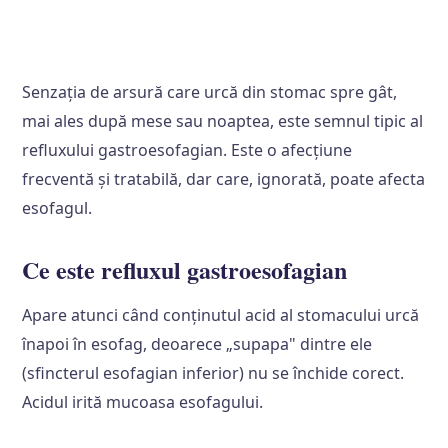
Senzația de arsură care urcă din stomac spre gât,
mai ales după mese sau noaptea, este semnul tipic al
refluxului gastroesofagian. Este o afecțiune
frecventă și tratabilă, dar care, ignorată, poate afecta
esofagul.
Ce este refluxul gastroesofagian
Apare atunci când conținutul acid al stomacului urcă
înapoi în esofag, deoarece „supapa" dintre ele
(sfincterul esofagian inferior) nu se închide corect.
Acidul irită mucoasa esofagului.