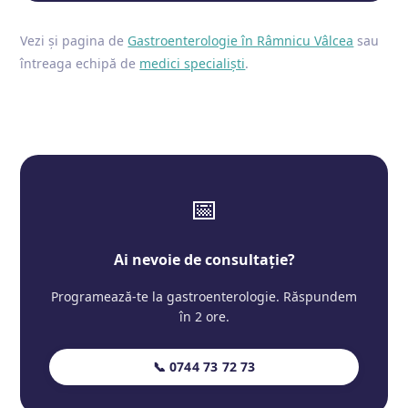
Vezi și pagina de
Gastroenterologie în Râmnicu Vâlcea
sau
întreaga echipă de
medici specialiști
.
📅
Ai nevoie de consultație?
Programează-te la gastroenterologie. Răspundem
în 2 ore.
📞 0744 73 72 73