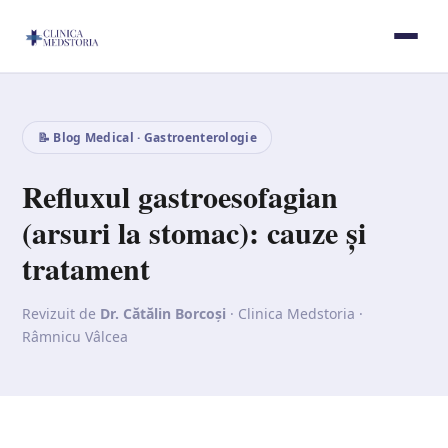
📝 Blog Medical · Gastroenterologie
Refluxul gastroesofagian
(arsuri la stomac): cauze și
tratament
Revizuit de
Dr. Cătălin Borcoși
· Clinica Medstoria ·
Râmnicu Vâlcea