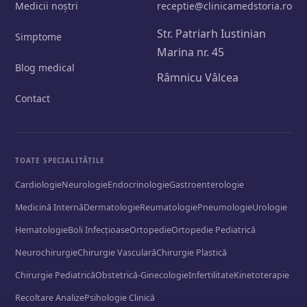
Medicii noștri
receptie@clinicamedstoria.ro
Str. Patriarh Iustinian
Simptome
Marina nr. 45
Blog medical
Râmnicu Vâlcea
Contact
TOATE SPECIALITĂȚILE
Cardiologie
Neurologie
Endocrinologie
Gastroenterologie
Medicină Internă
Dermatologie
Reumatologie
Pneumologie
Urologie
Hematologie
Boli Infecțioase
Ortopedie
Ortopedie Pediatrică
Neurochirurgie
Chirurgie Vasculară
Chirurgie Plastică
Chirurgie Pediatrică
Obstetrică-Ginecologie
Infertilitate
Kinetoterapie
Recoltare Analize
Psihologie Clinică