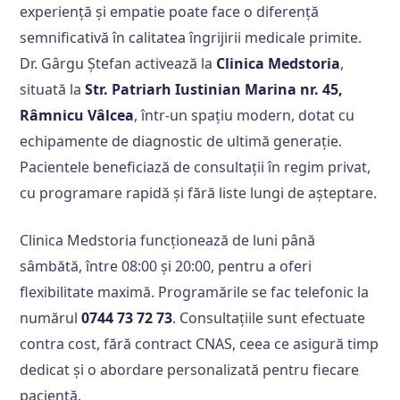
experiență și empatie poate face o diferență
semnificativă în calitatea îngrijirii medicale primite.
Dr. Gârgu Ștefan activează la
Clinica Medstoria
,
situată la
Str. Patriarh Iustinian Marina nr. 45,
Râmnicu Vâlcea
, într-un spațiu modern, dotat cu
echipamente de diagnostic de ultimă generație.
Pacientele beneficiază de consultații în regim privat,
cu programare rapidă și fără liste lungi de așteptare.
Clinica Medstoria funcționează de luni până
sâmbătă, între 08:00 și 20:00, pentru a oferi
flexibilitate maximă. Programările se fac telefonic la
numărul
0744 73 72 73
. Consultațiile sunt efectuate
contra cost, fără contract CNAS, ceea ce asigură timp
dedicat și o abordare personalizată pentru fiecare
pacientă.