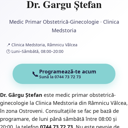
Dr. Gargu Ștefan
Medic Primar Obstetrică-Ginecologie · Clinica
Medstoria
📍 Clinica Medstoria, Râmnicu Vâlcea
🕐 Luni–Sâmbătă, 08:00–20:00
Programează-te acum
📞
Sună la 0744 73 72 73
Dr. Gârgu Ștefan
este medic primar obstetrică-
ginecologie la Clinica Medstoria din Râmnicu Vâlcea,
în zona Ostroveni. Consultațiile se fac pe bază de
programare, de luni până sâmbătă între 08:00 și
20:00, la telefon
0744 73 72 73
. Nu este nevoie de