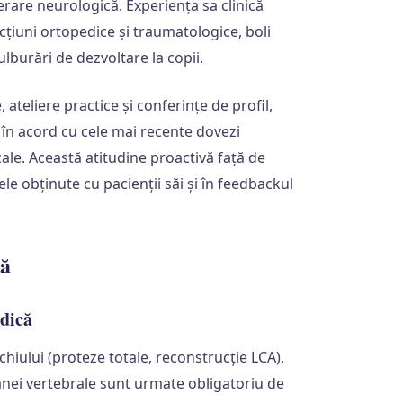
rare neurologică. Experiența sa clinică
cțiuni ortopedice și traumatologice, boli
lburări de dezvoltare la copii.
, ateliere practice și conferințe de profil,
în acord cu cele mai recente dovezi
cale. Această atitudine proactivă față de
le obținute cu pacienții săi și în feedbackul
ză
dică
nchiului (proteze totale, reconstrucție LCA),
oanei vertebrale sunt urmate obligatoriu de