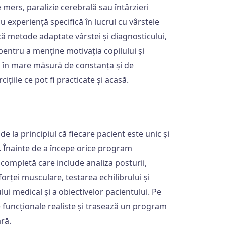
de mers, paralizie cerebrală sau întârzieri
 experiență specifică în lucrul cu vârstele
că metode adaptate vârstei și diagnosticului,
entru a menține motivația copilului și
d în mare măsură de constanța și de
cițiile ce pot fi practicate și acasă.
 la principiul că fiecare pacient este unic și
l. Înainte de a începe orice program
 completă care include analiza posturii,
forței musculare, testarea echilibrului și
ului medical și a obiectivelor pacientului. Pe
ve funcționale realiste și trasează un program
ară.