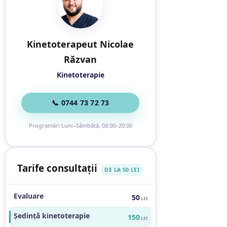
Kinetoterapeut Nicolae
Răzvan
Kinetoterapie
📞 0744 73 72 73
Programări Luni–Sâmbătă, 08:00–20:00
Tarife consultații
DE LA 50 LEI
Evaluare
50
LEI
Ședință kinetoterapie
150
LEI