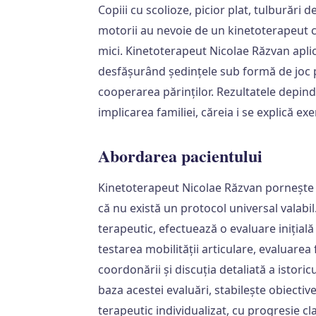
Copiii cu scolioze, picior plat, tulburări 
motorii au nevoie de un kinetoterapeut cu
mici. Kinetoterapeut Nicolae Răzvan apli
desfășurând ședințele sub formă de joc p
cooperarea părinților. Rezultatele depin
implicarea familiei, căreia i se explică exer
Abordarea pacientului
Kinetoterapeut Nicolae Răzvan pornește de
că nu există un protocol universal valabi
terapeutic, efectuează o evaluare inițială
testarea mobilității articulare, evaluarea 
coordonării și discuția detaliată a istoric
baza acestei evaluări, stabilește obiecti
terapeutic individualizat, cu progresie cl