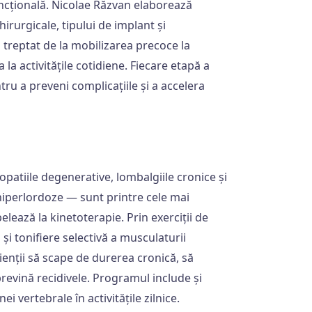
cțională. Nicolae Răzvan elaborează
hirurgicale, tipului de implant și
d treptat de la mobilizarea precoce la
la activitățile cotidiene. Fiecare etapă a
ru a preveni complicațiile și a accelera
copatiile degenerative, lombalgiile cronice și
 hiperlordoze — sunt printre cele mai
lează la kinetoterapie. Prin exerciții de
 și tonifiere selectivă a musculaturii
enții să scape de durerea cronică, să
prevină recidivele. Programul include și
i vertebrale în activitățile zilnice.