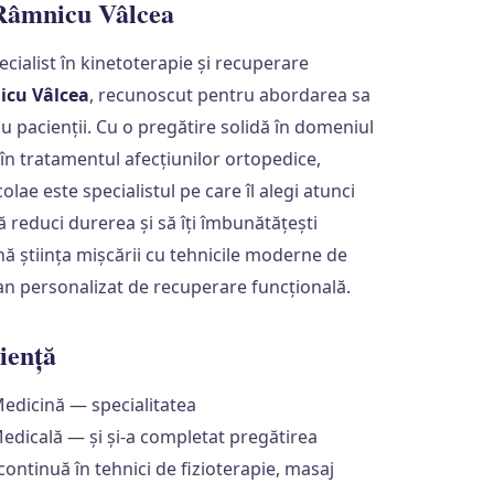
 Râmnicu Vâlcea
ecialist în kinetoterapie și recuperare
icu Vâlcea
, recunoscut pentru abordarea sa
cu pacienții. Cu o pregătire solidă în domeniul
în tratamentul afecțiunilor ortopedice,
ae este specialistul pe care îl alegi atunci
să reduci durerea și să îți îmbunătățești
ină știința mișcării cu tehnicile moderne de
lan personalizat de recuperare funcțională.
iență
Medicină — specialitatea
edicală — și și-a completat pregătirea
ntinuă în tehnici de fizioterapie, masaj