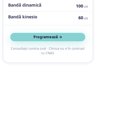
Bandă dinamică
100
LEI
Bandă kinesio
60
LEI
Programează →
Consultații contra cost · Clinica nu e în contract
cu CNAS.