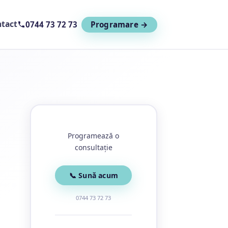
tact
0744 73 72 73
Programare →
Programează o
consultație
📞 Sună acum
0744 73 72 73