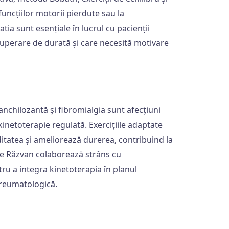
uncțiilor motorii pierdute sau la
a sunt esențiale în lucrul cu pacienții
uperare de durată și care necesită motivare
anchilozantă și fibromialgia sunt afecțiuni
kinetoterapie regulată. Exercițiile adaptate
ditatea și ameliorează durerea, contribuind la
ae Răzvan colaborează strâns cu
ru a integra kinetoterapia în planul
 reumatologică.