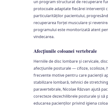
un program structurat de recuperare fun
protocoale adaptate fiecărei intervenții c
particularităților pacientului, progresân
recuperarea forței musculare și revenirea 
programului este monitorizată atent pent
vindecarea.
Afecțiunile coloanei vertebrale
Herniile de disc lombare și cervicale, dis
afecțiunile posturale — cifoze, scolioze,
frecvente motive pentru care pacienții ape
stabilizare lombară, tehnici de stretching
paravertebrale, Nicolae Răzvan ajută paci
corecteze dezechilibrele posturale și să 
educarea pacienților privind igiena coloane