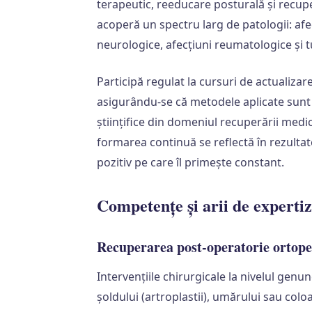
terapeutic, reeducare posturală și recupe
acoperă un spectru larg de patologii: afe
neurologice, afecțiuni reumatologice și tu
Participă regulat la cursuri de actualizare
asigurându-se că metodele aplicate sunt 
științifice din domeniul recuperării medi
formarea continuă se reflectă în rezultate
pozitiv pe care îl primește constant.
Competențe și arii de experti
Recuperarea post-operatorie ortope
Intervențiile chirurgicale la nivelul genu
șoldului (artroplastii), umărului sau col