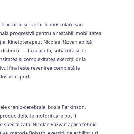
, fracturile și rupturile musculare sau
ală progresivă pentru a restabili mobilitatea
ția. Kinetoterapeut Nicolae Răzvan aplică
distincte — faza acută, subacută și de
itatea și complexitatea exercițiilor la
tivul final este revenirea completă la
lusiv la sport.
ele cranio-cerebrale, boala Parkinson,
produc deficite motorii care pot fi
e specializată. Nicolae Răzvan aplică tehnici
vă, metoda Bobath, exerciții de echilibru și