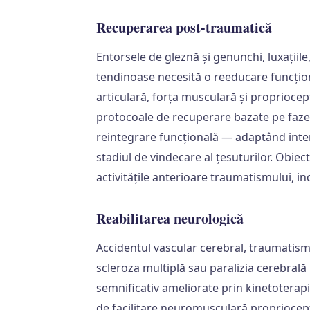
Recuperarea post-traumatică
Entorsele de gleznă și genunchi, luxațiile
tendinoase necesită o reeducare funcțion
articulară, forța musculară și propriocep
protocoale de recuperare bazate pe faze 
reintegrare funcțională — adaptând intens
stadiul de vindecare al țesuturilor. Obiec
activitățile anterioare traumatismului, inc
Reabilitarea neurologică
Accidentul vascular cerebral, traumatism
scleroza multiplă sau paralizia cerebrală 
semnificativ ameliorate prin kinetoterapi
de facilitare neuromusculară propriocepti