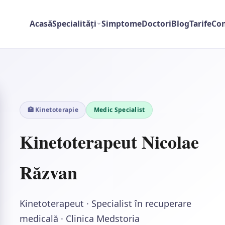
Acasă
Specialități
Simptome
Doctori
Blog
Tarife
Con
🏥 Kinetoterapie
Medic Specialist
Kinetoterapeut Nicolae
Răzvan
Kinetoterapeut · Specialist în recuperare
medicală · Clinica Medstoria