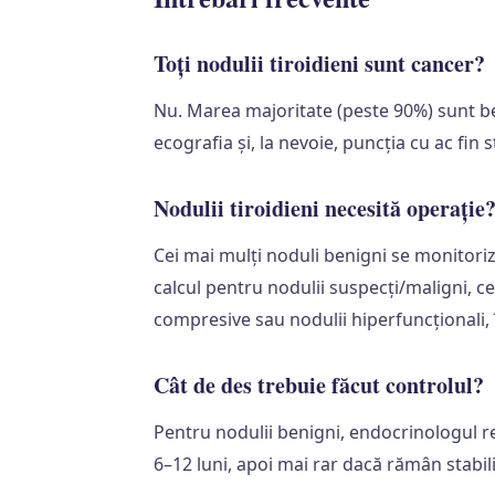
Toți nodulii tiroidieni sunt cancer?
Nu. Marea majoritate (peste 90%) sunt be
ecografia și, la nevoie, puncția cu ac fin
Nodulii tiroidieni necesită operație
Cei mai mulți noduli benigni se monitoriz
calcul pentru nodulii suspecți/maligni, 
compresive sau nodulii hiperfuncționali, 
Cât de des trebuie făcut controlul?
Pentru nodulii benigni, endocrinologul r
6–12 luni, apoi mai rar dacă rămân stabili.