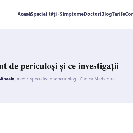
Acasă
Specialități
Simptome
Doctori
Blog
Tarife
Con
t de periculoși și ce investigații
Mihaela
, medic specialist endocrinolog · Clinica Medstoria,