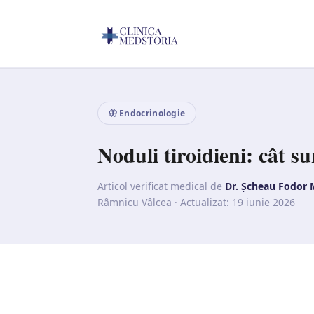
🦋 Endocrinologie
Noduli tiroidieni: cât sun
Articol verificat medical de
Dr. Șcheau Fodor 
Râmnicu Vâlcea ·
Actualizat: 19 iunie 2026