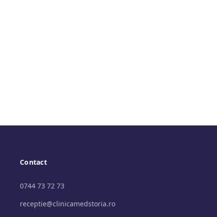
Contact
0744 73 72 73
receptie@clinicamedstoria.ro