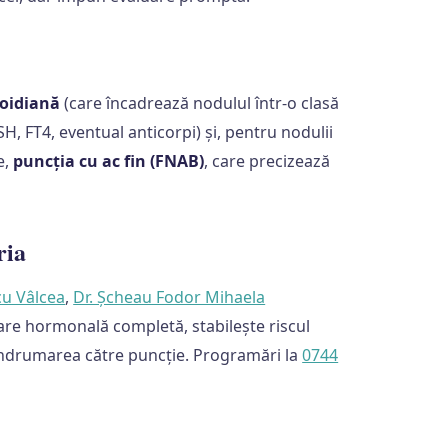
roidiană
(care încadrează nodulul într-o clasă
H, FT4, eventual anticorpi) și, pentru nodulii
e,
puncția cu ac fin (FNAB)
, care precizează
ria
cu Vâlcea
,
Dr. Șcheau Fodor Mihaela
are hormonală completă, stabilește riscul
 îndrumarea către puncție. Programări la
0744