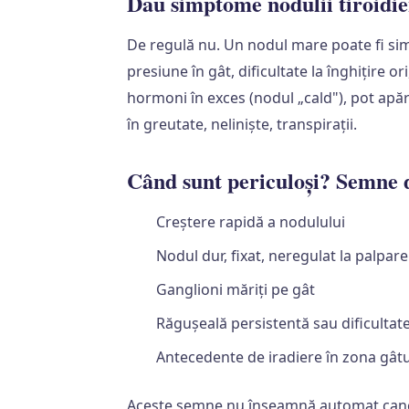
Dau simptome nodulii tiroidie
De regulă nu. Un nodul mare poate fi sim
presiune în gât, dificultate la înghițire o
hormoni în exces (nodul „cald"), pot apăr
în greutate, neliniște, transpirații.
Când sunt periculoși? Semne 
Creștere rapidă a nodulului
Nodul dur, fixat, neregulat la palpare
Ganglioni măriți pe gât
Răgușeală persistentă sau dificultate 
Antecedente de iradiere în zona gâtul
Aceste semne nu înseamnă automat canc