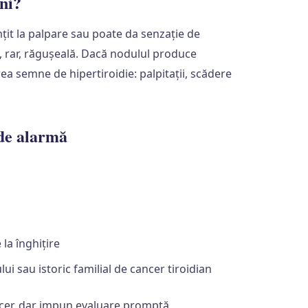
ni?
țit la palpare sau poate da senzație de
ri, rar, răgușeală. Dacă nodulul produce
ea semne de hipertiroidie: palpitații, scădere
de alarmă
la înghițire
ui sau istoric familial de cancer tiroidian
er, dar impun evaluare promptă.