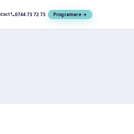
tact
0744 73 72 73
Programare →