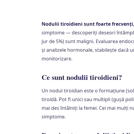
Nodulii tiroidieni sunt foarte frecvenț
simptome — descoperiți deseori întâmplă
jur de 5%) sunt maligni. Evaluarea endoc
și analizele hormonale, stabilește dacă 
monitorizare.
Ce sunt nodulii tiroidieni?
Un nodul tiroidian este o formațiune (sol
tiroidă. Pot fi unici sau multipli (gușă po
mai des întâlniți la femei. Cei mai mulți n
simptome.