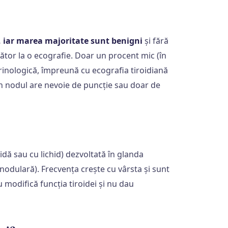
i, iar marea majoritate sunt benigni
și fără
tor la o ecografie. Doar un procent mic (în
rinologică, împreună cu ecografia tiroidiană
un nodul are nevoie de puncție sau doar de
idă sau cu lichid) dezvoltată în glanda
linodulară). Frecvența crește cu vârsta și sunt
u modifică funcția tiroidei și nu dau