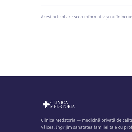
Acest articol are scop informativ și nu înlocui
Clinica Medstoria — medicină privată de cali
Vâlcea. Îngrijim sănătatea familiei tale cu pro