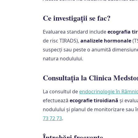
Ce investigații se fac?
Evaluarea standard include
ecografia ti
de risc TIRADS),
analizele hormonale
(TS
suspecți sau peste o anumită dimensiun
natura nodulului.
Consultația la Clinica Medsto
La consultul de
endocrinologie în Râmni
efectuează
ecografie tiroidiană
și evalu
nodulului și planul de monitorizare sau
73 72 73
.
Întrebări frecvente