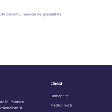
ește consultul medical de specialitate.
Clinică
Homepage
tate în Râmnicu
Medicii noștri
fesionalism și