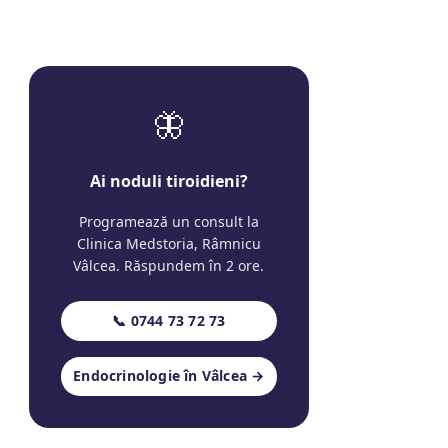
🦋
Ai noduli tiroidieni?
Programează un consult la
Clinica Medstoria, Râmnicu
Vâlcea. Răspundem în 2 ore.
📞 0744 73 72 73
Endocrinologie în Vâlcea →