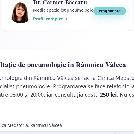
Dr. Carmen Băceanu
Medic specialist pneumologie
Programare
Profil complet →
ultație de pneumologie în Râmnicu Vâlcea
umologie din Râmnicu Vâlcea se fac la Clinica Medsto
cialist pneumologie. Programarea se face telefonic l
re 08:00 și 20:00, iar consultația costă
250 lei
. Nu es
nica Medstoria, Râmnicu Vâlcea