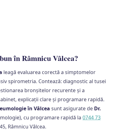
bun în Râmnicu Vâlcea?
a
leagă evaluarea corectă a simptomelor
lusiv spirometria. Contează: diagnostic al tusei
estionarea bronșitelor recurente și a
binet, explicații clare și programare rapidă.
eumologie în Vâlcea
sunt asigurate de
Dr.
umologie), cu programare rapidă la
0744 73
. 45, Râmnicu Vâlcea.