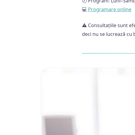
🕗 Program: Luni–Sâmb
💻
Programare online
⚠️ Consultațiile sunt e
deci nu se lucrează cu b