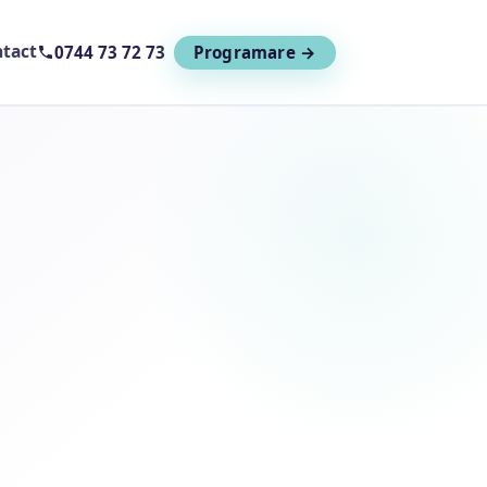
tact
0744 73 72 73
Programare →