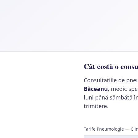
Cât costă o cons
Consultațiile de pne
Băceanu
, medic spe
luni până sâmbătă înt
trimitere.
Tarife Pneumologie — Cli