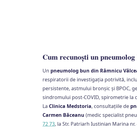
Cum recunoști un pneumolog 
Un
pneumolog bun din Râmnicu Vâlce
respiratorii de investigația potrivită, inc
persistente, astmului bronșic și BPOC, g
sindromului post-COVID, spirometrie la ca
La
Clinica Medstoria
, consultațiile de
pn
Carmen Băceanu
(medic specialist pne
72 73
, la Str. Patriarh Iustinian Marina nr