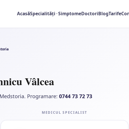
Acasă
Specialități
Simptome
Doctori
Blog
Tarife
Con
toria
nicu Vâlcea
ca Medstoria. Programare:
0744 73 72 73
MEDICUL SPECIALIST