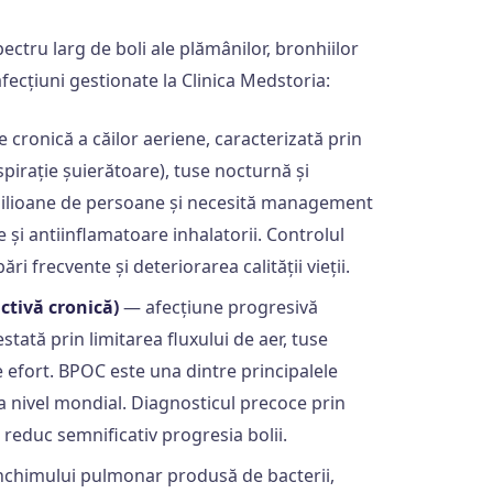
ctru larg de boli ale plămânilor, bronhiilor
afecțiuni gestionate la Clinica Medstoria:
 cronică a căilor aeriene, caracterizată prin
irație șuierătoare), tuse nocturnă și
milioane de persoane și necesită management
și antiinflamatoare inhalatorii. Controlul
i frecvente și deteriorarea calității vieții.
tivă cronică)
— afecțiune progresivă
tată prin limitarea fluxului de aer, tuse
e efort. BPOC este una dintre principalele
a nivel mondial. Diagnosticul precoce prin
educ semnificativ progresia bolii.
nchimului pulmonar produsă de bacterii,