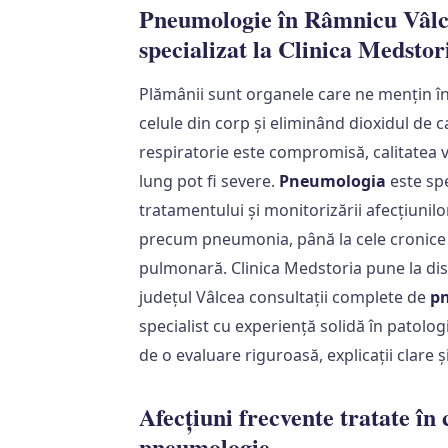
Pneumologie în Râmnicu Vâlce
specializat la Clinica Medstor
Plămânii sunt organele care ne mențin în
celule din corp și eliminând dioxidul de 
respiratorie este compromisă, calitatea v
lung pot fi severe.
Pneumologia
este spe
tratamentului și monitorizării afecțiunilo
precum pneumonia, până la cele cronice
pulmonară. Clinica Medstoria pune la dis
județul Vâlcea consultații complete de
p
specialist cu experiență solidă în patolog
de o evaluare riguroasă, explicații clare 
Afecțiuni frecvente tratate în 
pneumologie