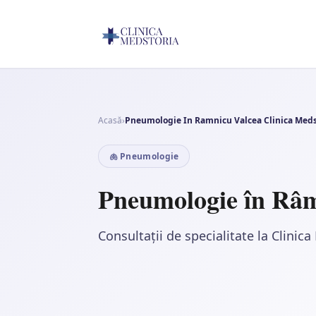
Acasă
›
Pneumologie In Ramnicu Valcea Clinica Meds
🫁 Pneumologie
Pneumologie în Râm
Consultații de specialitate la Clini