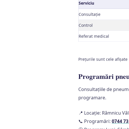
Serviciu
Consultație
Control
Referat medical
Prețurile sunt cele afișate
Programări pneu
Consultațiile de pneum
programare.
📍 Locație: Râmnicu Vâ
📞 Programări:
0744 73