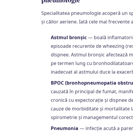
Specialitatea pneumologie acoperă un spe
și căilor aeriene. Iată cele mai frecvente 
Astmul bronșic
— boală inflamatorie
episoade recurente de wheezing (resp
dispnee. Astmul bronșic afectează 
pe termen lung cu bronhodilatatoare 
inadecvat al astmului duce la exacerbăr
BPOC (bronhopneumopatia obstruc
cauzată în principal de fumat, manifes
cronică cu expectorație și dispnee d
cauze de morbiditate și mortalitate l
spirometrie și managementul corect r
Pneumonia
— infecție acută a pare