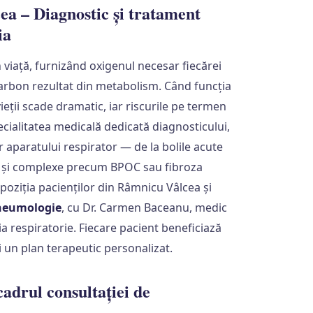
a – Diagnostic și tratament
ia
 viață, furnizând oxigenul necesar fiecărei
carbon rezultat din metabolism. Când funcția
ieții scade dramatic, iar riscurile pe termen
cialitatea medicală dedicată diagnosticului,
r aparatului respirator — de la bolile acute
 și complexe precum BPOC sau fibroza
poziția pacienților din Râmnicu Vâlcea și
neumologie
, cu Dr. Carmen Baceanu, medic
ia respiratorie. Fiecare pacient beneficiază
și un plan terapeutic personalizat.
cadrul consultației de