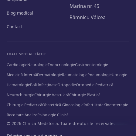
Marina nr. 45
Blog medical
Râmnicu Vâlcea
Contact
TOATE SPECIALITĂȚILE
Cardiologie
Neurologie
Endocrinologie
Gastroenterologie
Medicină Internă
Dermatologie
Reumatologie
Pneumologie
Urologie
Hematologie
Boli Infecțioase
Ortopedie
Ortopedie Pediatrică
Neurochirurgie
Chirurgie Vasculară
Chirurgie Plastică
Chirurgie Pediatrică
Obstetrică-Ginecologie
Infertilitate
Kinetoterapie
Recoltare Analize
Psihologie Clinică
© 2026 Clinica Medstoria. Toate drepturile rezervate.
Politică de confidențialitate
Folosim cookie-uri pentru a