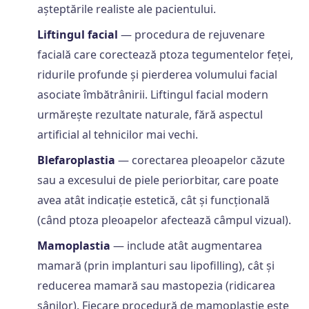
așteptările realiste ale pacientului.
Liftingul facial
— procedura de rejuvenare
facială care corectează ptoza tegumentelor feței,
ridurile profunde și pierderea volumului facial
asociate îmbătrânirii. Liftingul facial modern
urmărește rezultate naturale, fără aspectul
artificial al tehnicilor mai vechi.
Blefaroplastia
— corectarea pleoapelor căzute
sau a excesului de piele periorbitar, care poate
avea atât indicație estetică, cât și funcțională
(când ptoza pleoapelor afectează câmpul vizual).
Mamoplastia
— include atât augmentarea
mamară (prin implanturi sau lipofilling), cât și
reducerea mamară sau mastopezia (ridicarea
sânilor). Fiecare procedură de mamoplastie este