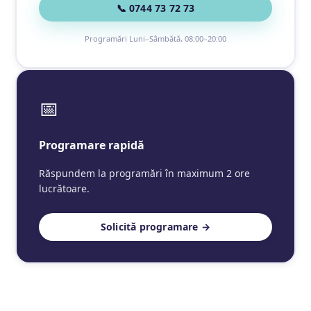
📞 0744 73 72 73
Programări Luni–Sâmbătă, 08:00–20:00
📅
Programare rapidă
Răspundem la programări în maximum 2 ore
lucrătoare.
Solicită programare →