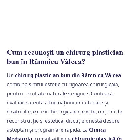
Cum recunoști un chirurg plastician
bun în Râmnicu Vâlcea?
Un
chirurg plastician bun din Râmnicu Vâlcea
combină simțul estetic cu rigoarea chirurgicală,
pentru rezultate naturale și sigure. Contează:
evaluare atentă a formațiunilor cutanate și
cicatricilor, excizii chirurgicale corecte, opțiuni de
reconstrucție și estetică, discuție onestă despre
așteptări și programare rapidă. La
Clinica
Medstoria
, consultațiile de
chirurgie plastică în