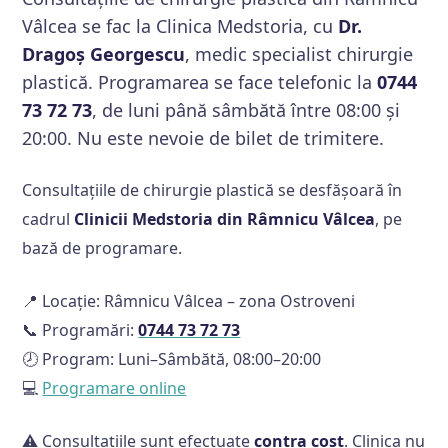
Vâlcea se fac la Clinica Medstoria, cu
Dr.
Dragoș Georgescu
, medic specialist chirurgie
plastică. Programarea se face telefonic la
0744
73 72 73
, de luni până sâmbătă între 08:00 și
20:00. Nu este nevoie de bilet de trimitere.
Consultațiile de chirurgie plastică se desfășoară în
cadrul
Clinicii Medstoria din Râmnicu Vâlcea
, pe
bază de programare.
📍 Locație: Râmnicu Vâlcea – zona Ostroveni
📞 Programări:
0744 73 72 73
🕗 Program: Luni–Sâmbătă, 08:00–20:00
💻
Programare online
⚠️ Consultațiile sunt efectuate
contra cost
. Clinica nu