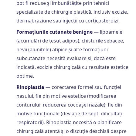
pot fi reduse și îmbunătățite prin tehnici
specializate de chirurgie plastică, inclusiv excizie,
dermabraziune sau injecții cu corticosteroizi.
Formațiunile cutanate benigne
— lipoamele
(acumulări de țesut adipos), chisturile sebacee,
nevii (alunițele) atipice și alte formațiuni
subcutanate necesită evaluare și, dacă este
indicată, excizie chirurgicală cu rezultate estetice
optime.
Rinoplastia
— corectarea formei sau funcției
nasului, fie din motive estetice (modificarea
conturului, reducerea cocoașei nazale), fie din
motive funcționale (deviație de sept, dificultăți
respiratorii). Rinoplastia necesită o planificare
chirurgicală atentă și o discuție deschisă despre