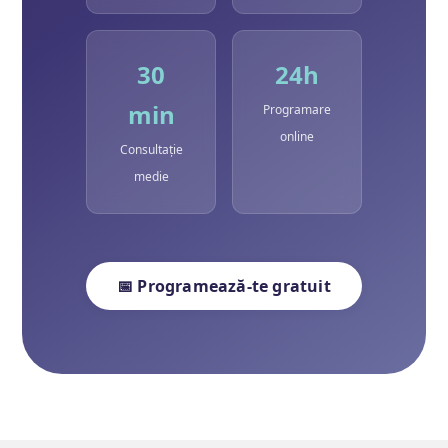
30
24h
min
Programare
online
Consultație
medie
📅 Programează-te gratuit