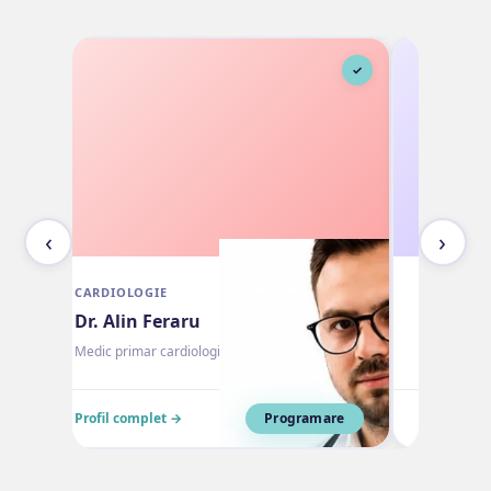
✓
✓
‹
›
CARDIOLOGIE
NEUROLOG
Dr. Alin Feraru
Dr. Octa
Medic primar cardiologie
Medic speci
Profil complet →
Programare
Profil com