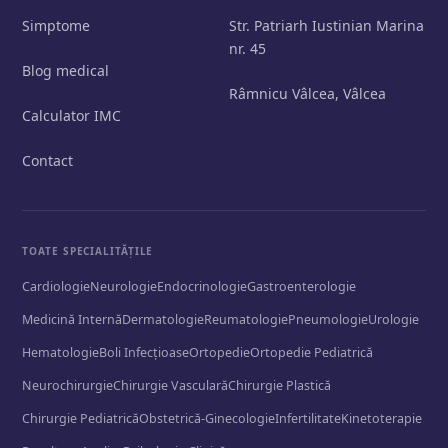
Simptome
Str. Patriarh Iustinian Marina
nr. 45
Blog medical
Râmnicu Vâlcea, Vâlcea
Calculator IMC
Contact
TOATE SPECIALITĂȚILE
Cardiologie
Neurologie
Endocrinologie
Gastroenterologie
Medicină Internă
Dermatologie
Reumatologie
Pneumologie
Urologie
Hematologie
Boli Infecțioase
Ortopedie
Ortopedie Pediatrică
Neurochirurgie
Chirurgie Vasculară
Chirurgie Plastică
Chirurgie Pediatrică
Obstetrică-Ginecologie
Infertilitate
Kinetoterapie