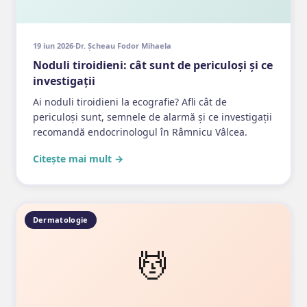
19 iun 2026
·
Dr. Șcheau Fodor Mihaela
Noduli tiroidieni: cât sunt de periculoși și ce
investigații
Ai noduli tiroidieni la ecografie? Afli cât de
periculoși sunt, semnele de alarmă și ce investigații
recomandă endocrinologul în Râmnicu Vâlcea.
Citește mai mult →
Dermatologie
💆