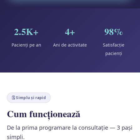
2.5K+
4+
98%
Pacienți pe an
Ani de activitate
Satisfacție
pacienți
🗓️ Simplu și rapid
Cum funcționează
De la prima programare la consultație — 3 pași
simpli.