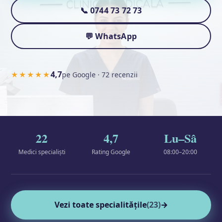
📞 0744 73 72 73
💬 WhatsApp
4,7
★★★★★
pe Google · 72 recenzii
22
4,7
Lu–Sâ
Medici specialiști
Rating Google
08:00–20:00
Vezi toate specialitățile
(23)
→