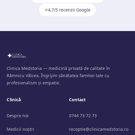
⭐
4,7/5 recenzii Google
Clinica Medstoria — medicină privată de calitate în
Râmnicu Vâlcea. Îngrijim sănătatea familiei tale cu
profesionalism și empatie.
Clinică
Contact
Despre noi
0744 73 72 73
Medicii noștri
receptie@clinicamedstoria.ro