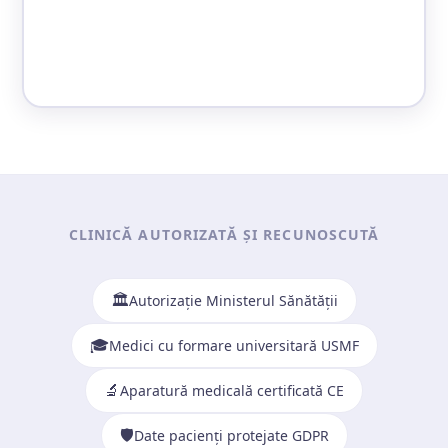
📍 Deschide în Google Maps →
CLINICĂ AUTORIZATĂ ȘI RECUNOSCUTĂ
🏛️
Autorizație Ministerul Sănătății
🎓
Medici cu formare universitară USMF
🔬
Aparatură medicală certificată CE
🛡️
Date pacienți protejate GDPR